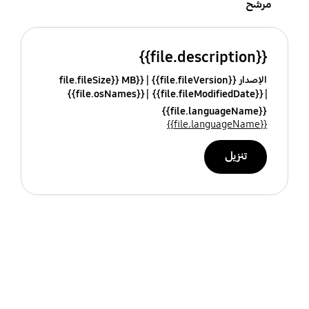
مرشح
{{file.description}}
الإصدار {{file.fileVersion}}
{{file.fileSize}} MB
{{file.osNames}}
{{file.fileModifiedDate}}
{{file.languageName}}
{{file.languageName}}
تنزيل