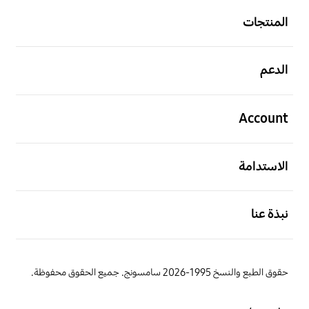
المنتجات
افتح
الدعم
افتح
Account
افتح
الاستدامة
افتح
نبذة عنا
حقوق الطبع والنسخ 1995-2026 سامسونج. جميع الحقوق محفوظة.