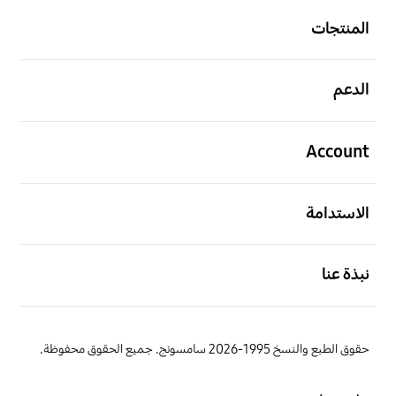
المنتجات
افتح
الدعم
افتح
Account
افتح
الاستدامة
افتح
نبذة عنا
حقوق الطبع والنسخ 1995-2026 سامسونج. جميع الحقوق محفوظة.