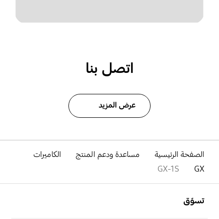
اتصل بنا
عرض المزيد
الصفحة الرئيسية
مساعدة ودعم المنتج
الكاميرات
GX-1S
GX
افتح
Footer Navigation
تسوّق
افتح