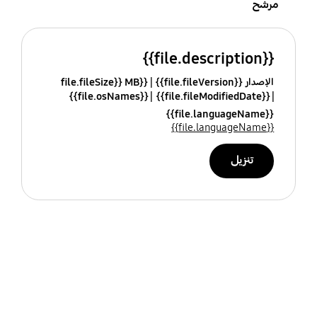
مرشح
{{file.description}}
الإصدار {{file.fileVersion}}
{{file.fileSize}} MB
{{file.osNames}}
{{file.fileModifiedDate}}
{{file.languageName}}
{{file.languageName}}
تنزيل