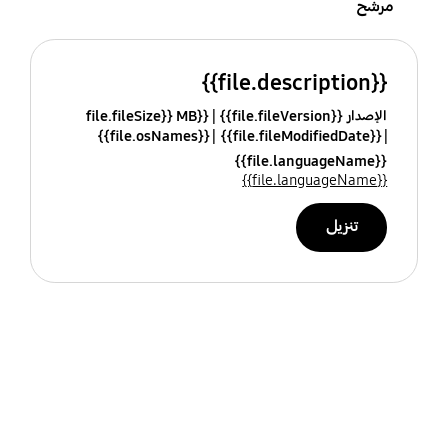
مرشح
{{file.description}}
الإصدار {{file.fileVersion}}
{{file.fileSize}} MB
{{file.osNames}}
{{file.fileModifiedDate}}
{{file.languageName}}
{{file.languageName}}
تنزيل