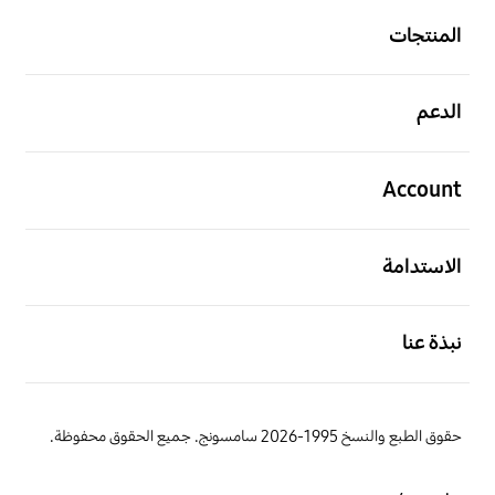
المنتجات
افتح
الدعم
افتح
Account
افتح
الاستدامة
افتح
نبذة عنا
حقوق الطبع والنسخ 1995-2026 سامسونج. جميع الحقوق محفوظة.