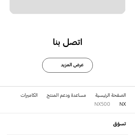
اتصل بنا
عرض المزيد
الصفحة الرئيسية
مساعدة ودعم المنتج
الكاميرات
NX500
NX
افتح
Footer Navigation
تسوّق
افتح