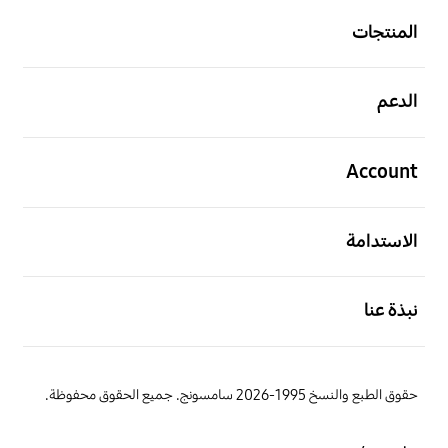
المنتجات
افتح
الدعم
افتح
Account
افتح
الاستدامة
افتح
نبذة عنا
حقوق الطبع والنسخ 1995-2026 سامسونج. جميع الحقوق محفوظة.