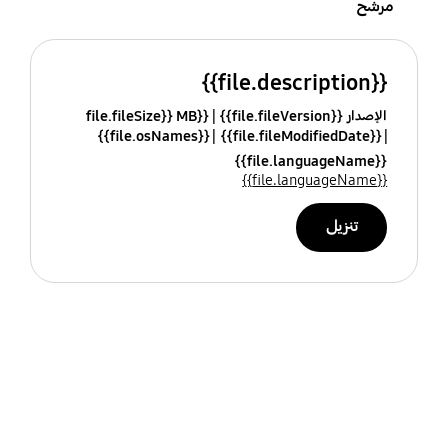
مرشح
{{file.description}}
الإصدار {{file.fileVersion}}
{{file.fileSize}} MB
{{file.osNames}}
{{file.fileModifiedDate}}
{{file.languageName}}
{{file.languageName}}
تنزيل