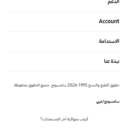
الدعم
افتح
Account
افتح
الاستدامة
افتح
نبذة عنا
حقوق الطبع والنسخ 1995-2026 سامسونج. جميع الحقوق محفوظة.
سامسونج/عربي
أترغب بمواكبة آخر المستجدات؟