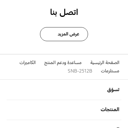
اتصل بنا
عرض المزيد
الصفحة الرئيسية
مساعدة ودعم المنتج
الكاميرات
مستلزمات
SNB-2512B
افتح
Footer Navigation
تسوّق
افتح
المنتجات
افتح