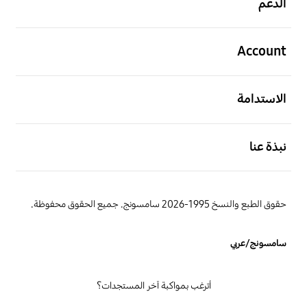
الدعم
افتح
Account
افتح
الاستدامة
افتح
نبذة عنا
حقوق الطبع والنسخ 1995-2026 سامسونج. جميع الحقوق محفوظة.
سامسونج/عربي
أترغب بمواكبة آخر المستجدات؟