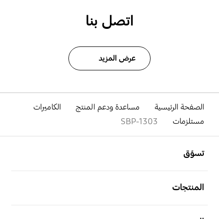
اتصل بنا
عرض المزيد
الصفحة الرئيسية
مساعدة ودعم المنتج
الكاميرات
مستلزمات
SBP-1303
افتح
Footer Navigation
تسوّق
افتح
المنتجات
افتح