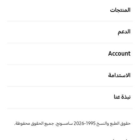
المنتجات
افتح
الدعم
افتح
Account
افتح
الاستدامة
افتح
نبذة عنا
حقوق الطبع والنسخ 1995-2026 سامسونج. جميع الحقوق محفوظة.