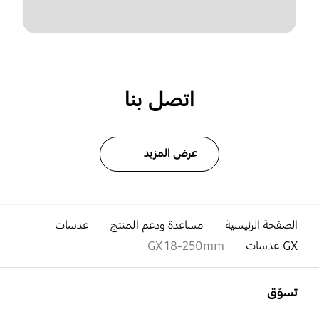
اتصل بنا
عرض المزيد
الصفحة الرئيسية
مساعدة ودعم المنتج
عدسات
GX عدسات
GX 18-250mm
افتح
Footer Navigation
تسوّق
افتح