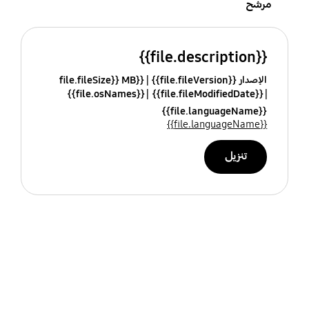
مرشح
{{file.description}}
الإصدار {{file.fileVersion}}
{{file.fileSize}} MB
{{file.osNames}}
{{file.fileModifiedDate}}
{{file.languageName}}
{{file.languageName}}
تنزيل