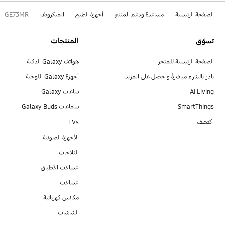
الصفحة الرئيسية
مساعدة ودعم المنتج
أجهزة الطبخ
الميكرويف
GE73MR
Footer Navigation
تسوّق
المنتجات
الصفحة الرئيسية للمتجر
هواتف Galaxy الذكية
بادر بالشراء مباشرةً واحصل على المزيد
أجهزة Galaxy اللوحية
AI Living
ساعات Galaxy
SmartThings
سماعات Galaxy Buds
اكتشف
TVs
الأجهزة الصوتية
الثلاجات
غسالات الأطباق
غسالات
مكانس كهربائية
الشاشات