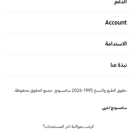
الدعم
افتح
Account
افتح
الاستدامة
افتح
نبذة عنا
حقوق الطبع والنسخ 1995-2026 سامسونج. جميع الحقوق محفوظة.
سامسونج/عربي
أترغب بمواكبة آخر المستجدات؟