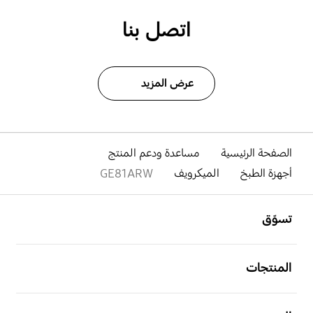
اتصل بنا
عرض المزيد
الصفحة الرئيسية
مساعدة ودعم المنتج
أجهزة الطبخ
الميكرويف
GE81ARW
افتح
Footer Navigation
تسوّق
افتح
المنتجات
افتح