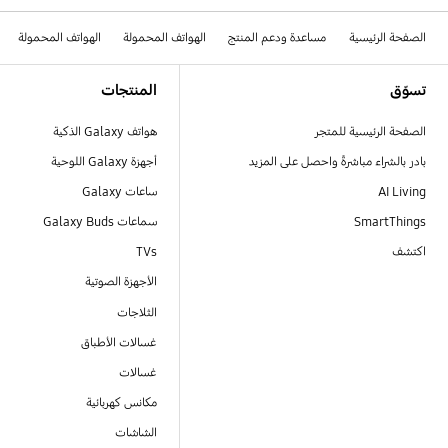
الصفحة الرئيسية
مساعدة ودعم المنتج
الهواتف المحمولة
الهواتف المحمولة
Footer Navigation
تسوّق
المنتجات
الصفحة الرئيسية للمتجر
هواتف Galaxy الذكية
بادر بالشراء مباشرةً واحصل على المزيد
أجهزة Galaxy اللوحية
AI Living
ساعات Galaxy
SmartThings
سماعات Galaxy Buds
اكتشف
TVs
الأجهزة الصوتية
الثلاجات
غسالات الأطباق
غسالات
مكانس كهربائية
الشاشات