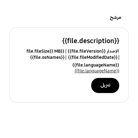
مرشح
{{file.description}}
الإصدار {{file.fileVersion}}
{{file.fileSize}} MB
{{file.osNames}}
{{file.fileModifiedDate}}
{{file.languageName}}
{{file.languageName}}
تنزيل