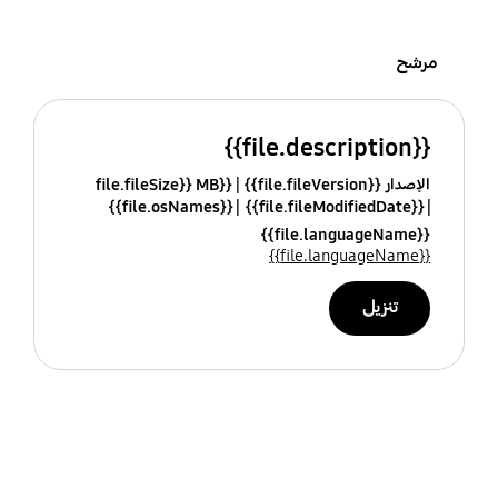
مرشح
{{file.description}}
الإصدار {{file.fileVersion}}
{{file.fileSize}} MB
{{file.osNames}}
{{file.fileModifiedDate}}
{{file.languageName}}
{{file.languageName}}
تنزيل