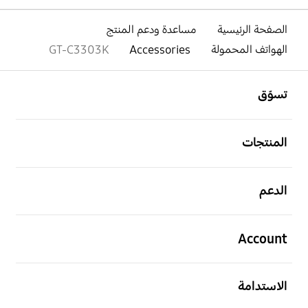
الصفحة الرئيسية
مساعدة ودعم المنتج
الهواتف المحمولة
Accessories
GT-C3303K
افتح
Footer Navigation
تسوّق
افتح
المنتجات
افتح
الدعم
افتح
Account
افتح
الاستدامة