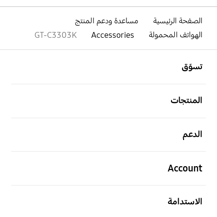
الصفحة الرئيسية
مساعدة ودعم المنتج
الهواتف المحمولة
Accessories
GT-C3303K
افتح
Footer Navigation
تسوّق
افتح
المنتجات
افتح
الدعم
افتح
Account
افتح
الاستدامة