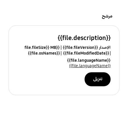
مرشح
{{file.description}}
الإصدار {{file.fileVersion}}
{{file.fileSize}} MB
{{file.osNames}}
{{file.fileModifiedDate}}
{{file.languageName}}
{{file.languageName}}
تنزيل