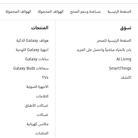
الصفحة الرئيسية
مساعدة ودعم المنتج
الهواتف المحمولة
الهواتف المحمولة
Footer Navigation
تسوّق
المنتجات
الصفحة الرئيسية للمتجر
هواتف Galaxy الذكية
بادر بالشراء مباشرةً واحصل على المزيد
أجهزة Galaxy اللوحية
AI Living
ساعات Galaxy
SmartThings
سماعات Galaxy Buds
اكتشف
TVs
الأجهزة الصوتية
الثلاجات
غسالات الأطباق
غسالات
مكانس كهربائية
الشاشات