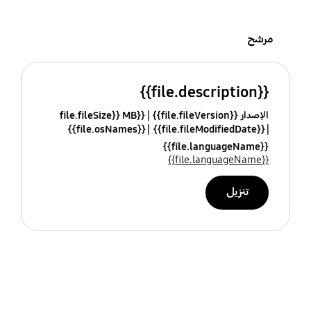
مرشح
{{file.description}}
الإصدار {{file.fileVersion}}
{{file.fileSize}} MB
{{file.osNames}}
{{file.fileModifiedDate}}
{{file.languageName}}
{{file.languageName}}
تنزيل