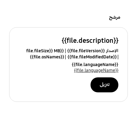
مرشح
{{file.description}}
الإصدار {{file.fileVersion}}
{{file.fileSize}} MB
{{file.osNames}}
{{file.fileModifiedDate}}
{{file.languageName}}
{{file.languageName}}
تنزيل