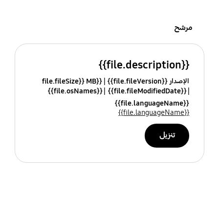
مرشح
{{file.description}}
الإصدار {{file.fileVersion}}
{{file.fileSize}} MB
{{file.osNames}}
{{file.fileModifiedDate}}
{{file.languageName}}
{{file.languageName}}
تنزيل