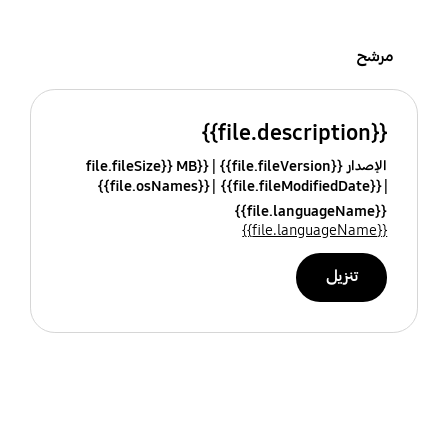
مرشح
{{file.description}}
الإصدار {{file.fileVersion}}
{{file.fileSize}} MB
{{file.osNames}}
{{file.fileModifiedDate}}
{{file.languageName}}
{{file.languageName}}
تنزيل