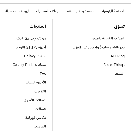
الصفحة الرئيسية
مساعدة ودعم المنتج
الهواتف المحمولة
الهواتف المحمولة
Footer Navigation
تسوّق
المنتجات
الصفحة الرئيسية للمتجر
هواتف Galaxy الذكية
بادر بالشراء مباشرةً واحصل على المزيد
أجهزة Galaxy اللوحية
AI Living
ساعات Galaxy
SmartThings
سماعات Galaxy Buds
اكتشف
TVs
الأجهزة الصوتية
الثلاجات
غسالات الأطباق
غسالات
مكانس كهربائية
الشاشات