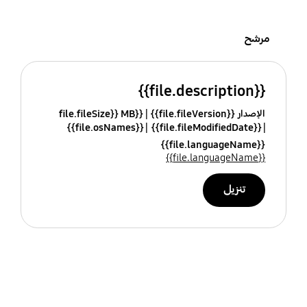
مرشح
{{file.description}}
الإصدار {{file.fileVersion}}
{{file.fileSize}} MB
{{file.osNames}}
{{file.fileModifiedDate}}
{{file.languageName}}
{{file.languageName}}
تنزيل