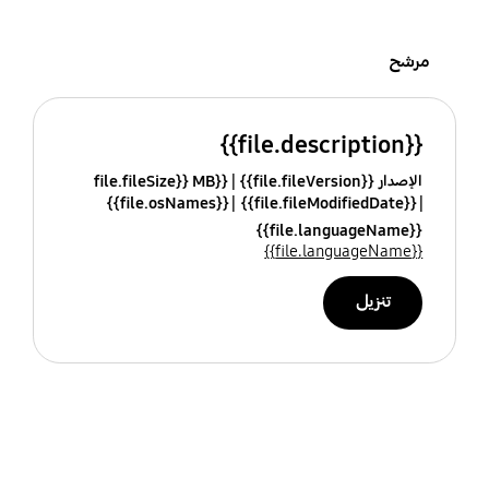
مرشح
{{file.description}}
الإصدار {{file.fileVersion}}
{{file.fileSize}} MB
{{file.osNames}}
{{file.fileModifiedDate}}
{{file.languageName}}
{{file.languageName}}
تنزيل