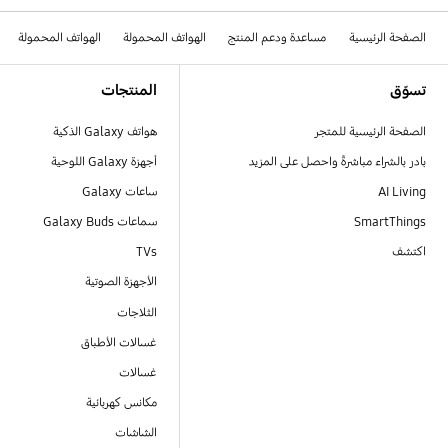
الصفحة الرئيسية
مساعدة ودعم المنتج
الهواتف المحمولة
الهواتف المحمولة
Footer Navigation
تسوّق
المنتجات
الصفحة الرئيسية للمتجر
هواتف Galaxy الذكية
بادر بالشراء مباشرةً واحصل على المزيد
أجهزة Galaxy اللوحية
AI Living
ساعات Galaxy
SmartThings
سماعات Galaxy Buds
اكتشف
TVs
الأجهزة الصوتية
الثلاجات
غسالات الأطباق
غسالات
مكانس كهربائية
الشاشات