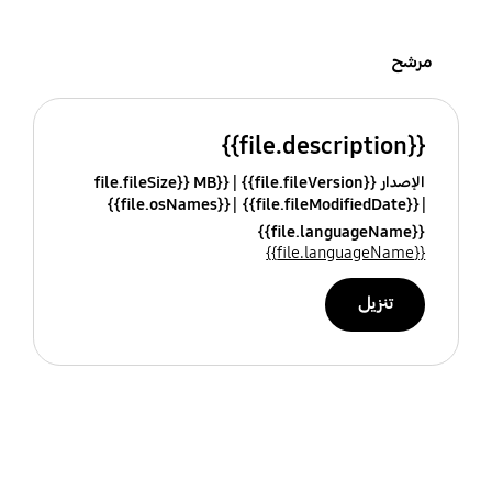
مرشح
{{file.description}}
الإصدار {{file.fileVersion}}
{{file.fileSize}} MB
{{file.osNames}}
{{file.fileModifiedDate}}
{{file.languageName}}
{{file.languageName}}
تنزيل