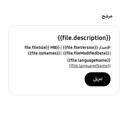
مرشح
{{file.description}}
الإصدار {{file.fileVersion}}
{{file.fileSize}} MB
{{file.osNames}}
{{file.fileModifiedDate}}
{{file.languageName}}
{{file.languageName}}
تنزيل