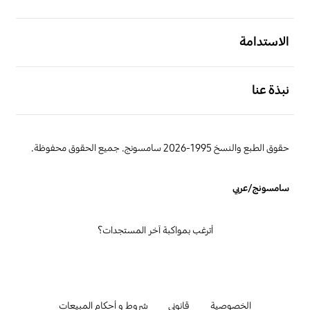
افتح
الاستدامة
افتح
نبذة عنا
حقوق الطبع والنسخ 1995-2026 سامسونج. جميع الحقوق محفوظة.
سامسونج/عربي
أترغب بمواكبة آخر المستجدات؟
الخصوصية
قانوني
شروط و أحكام المبيعات