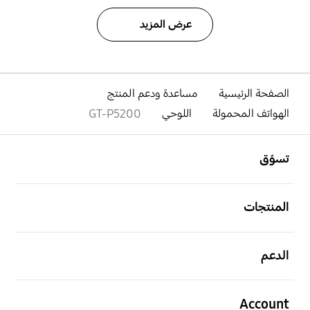
عرض المزيد
الصفحة الرئيسية
مساعدة ودعم المنتج
الهواتف المحمولة
اللوحي
GT-P5200
افتح
Footer Navigation
تسوّق
افتح
المنتجات
افتح
الدعم
افتح
Account