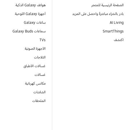
الصفحة الرئيسية للمتجر
هواتف Galaxy الذكية
بادر بالشراء مباشرةً واحصل على المزيد
أجهزة Galaxy اللوحية
AI Living
ساعات Galaxy
SmartThings
سماعات Galaxy Buds
اكتشف
TVs
الأجهزة الصوتية
الثلاجات
غسالات الأطباق
غسالات
مكانس كهربائية
الشاشات
الملحقات