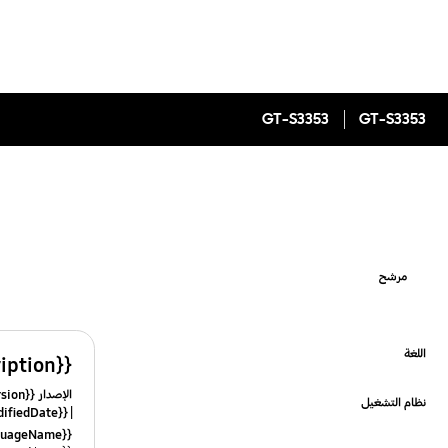
GT-S3353
GT-S3353
مرشح
اللغة
{{file.description}}
Click to Expand
الإصدار {{file.fileVersion}}
نظام التشغيل
{{file.fileModifiedDate}}
Click to Expand
{{file.languageName}}