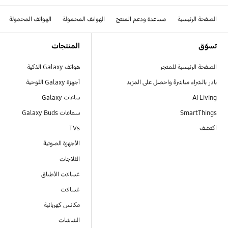
الصفحة الرئيسية
مساعدة ودعم المنتج
الهواتف المحمولة
الهواتف المحمولة
Footer Navigation
تسوّق
المنتجات
الصفحة الرئيسية للمتجر
هواتف Galaxy الذكية
بادر بالشراء مباشرةً واحصل على المزيد
أجهزة Galaxy اللوحية
AI Living
ساعات Galaxy
SmartThings
سماعات Galaxy Buds
اكتشف
TVs
الأجهزة الصوتية
الثلاجات
غسالات الأطباق
غسالات
مكانس كهربائية
الشاشات