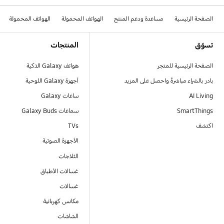
الصفحة الرئيسية
مساعدة ودعم المنتج
الهواتف المحمولة
الهواتف المحمولة
Footer Navigation
تسوّق
المنتجات
الصفحة الرئيسية للمتجر
هواتف Galaxy الذكية
بادر بالشراء مباشرةً واحصل على المزيد
أجهزة Galaxy اللوحية
AI Living
ساعات Galaxy
SmartThings
سماعات Galaxy Buds
اكتشف
TVs
الأجهزة الصوتية
الثلاجات
غسالات الأطباق
غسالات
مكانس كهربائية
الشاشات