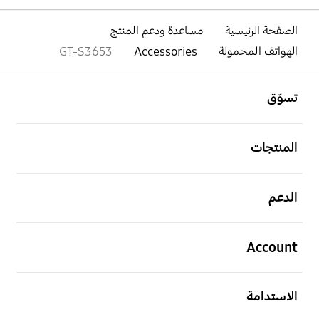
الصفحة الرئيسية
مساعدة ودعم المنتج
الهواتف المحمولة
Accessories
GT-S3653
افتح
Footer Navigation
تسوّق
افتح
المنتجات
افتح
الدعم
افتح
Account
افتح
الاستدامة