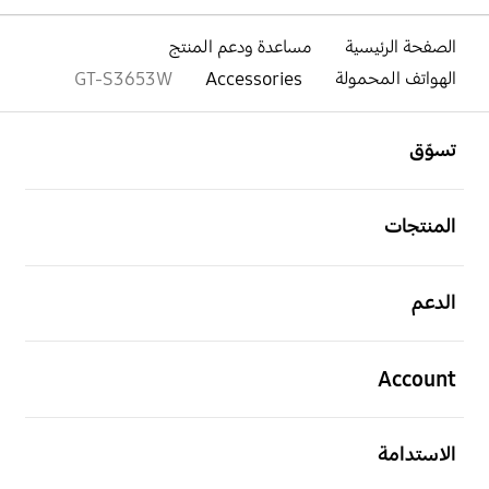
الصفحة الرئيسية
مساعدة ودعم المنتج
الهواتف المحمولة
Accessories
GT-S3653W
افتح
Footer Navigation
تسوّق
افتح
المنتجات
افتح
الدعم
افتح
Account
افتح
الاستدامة