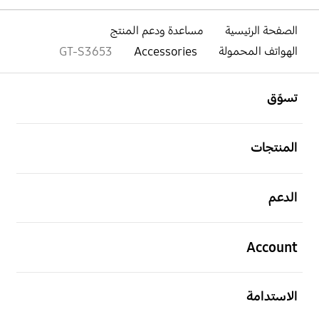
الصفحة الرئيسية
مساعدة ودعم المنتج
الهواتف المحمولة
Accessories
GT-S3653
افتح
Footer Navigation
تسوّق
افتح
المنتجات
افتح
الدعم
افتح
Account
افتح
الاستدامة