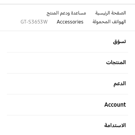
الصفحة الرئيسية
مساعدة ودعم المنتج
الهواتف المحمولة
Accessories
GT-S3653W
افتح
Footer Navigation
تسوّق
افتح
المنتجات
افتح
الدعم
افتح
Account
افتح
الاستدامة