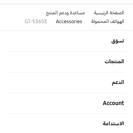
الصفحة الرئيسية
مساعدة ودعم المنتج
الهواتف المحمولة
Accessories
GT-S3653
افتح
Footer Navigation
تسوّق
افتح
المنتجات
افتح
الدعم
افتح
Account
افتح
الاستدامة