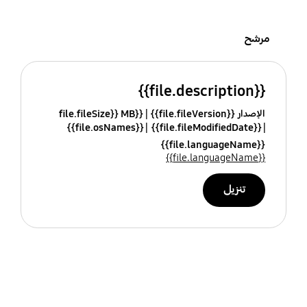
مرشح
{{file.description}}
الإصدار {{file.fileVersion}}
{{file.fileSize}} MB
{{file.osNames}}
{{file.fileModifiedDate}}
{{file.languageName}}
{{file.languageName}}
تنزيل