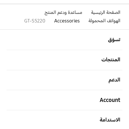
الصفحة الرئيسية
مساعدة ودعم المنتج
الهواتف المحمولة
Accessories
GT-S5220
افتح
Footer Navigation
تسوّق
افتح
المنتجات
افتح
الدعم
افتح
Account
افتح
الاستدامة