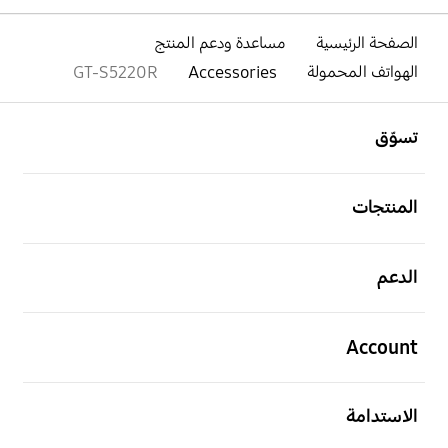
الصفحة الرئيسية
مساعدة ودعم المنتج
الهواتف المحمولة
Accessories
GT-S5220R
افتح
Footer Navigation
تسوّق
افتح
المنتجات
افتح
الدعم
افتح
Account
افتح
الاستدامة