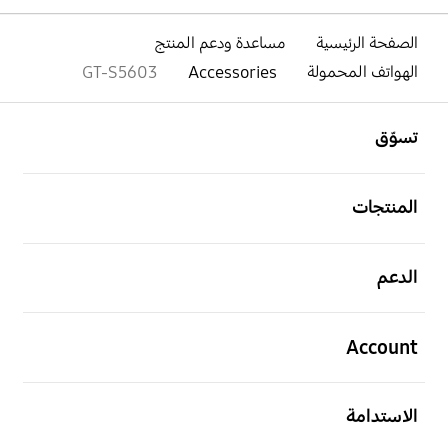
الصفحة الرئيسية
مساعدة ودعم المنتج
الهواتف المحمولة
Accessories
GT-S5603
افتح
Footer Navigation
تسوّق
افتح
المنتجات
افتح
الدعم
افتح
Account
افتح
الاستدامة