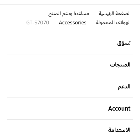
الصفحة الرئيسية
مساعدة ودعم المنتج
الهواتف المحمولة
Accessories
GT-S7070
افتح
Footer Navigation
تسوّق
افتح
المنتجات
افتح
الدعم
افتح
Account
افتح
الاستدامة