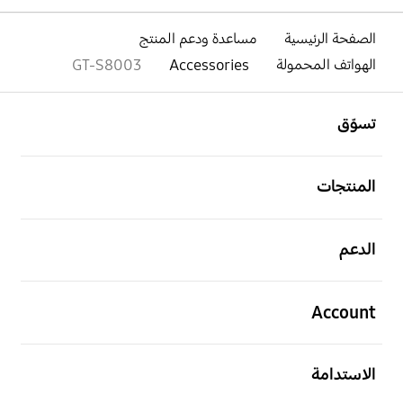
الصفحة الرئيسية
مساعدة ودعم المنتج
الهواتف المحمولة
Accessories
GT-S8003
افتح
Footer Navigation
تسوّق
افتح
المنتجات
افتح
الدعم
افتح
Account
افتح
الاستدامة