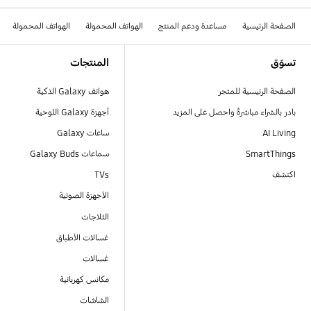
الصفحة الرئيسية
مساعدة ودعم المنتج
الهواتف المحمولة
الهواتف المحمولة
Footer Navigation
تسوّق
المنتجات
الصفحة الرئيسية للمتجر
هواتف Galaxy الذكية
بادر بالشراء مباشرةً واحصل على المزيد
أجهزة Galaxy اللوحية
AI Living
ساعات Galaxy
SmartThings
سماعات Galaxy Buds
اكتشف
TVs
الأجهزة الصوتية
الثلاجات
غسالات الأطباق
غسالات
مكانس كهربائية
الشاشات