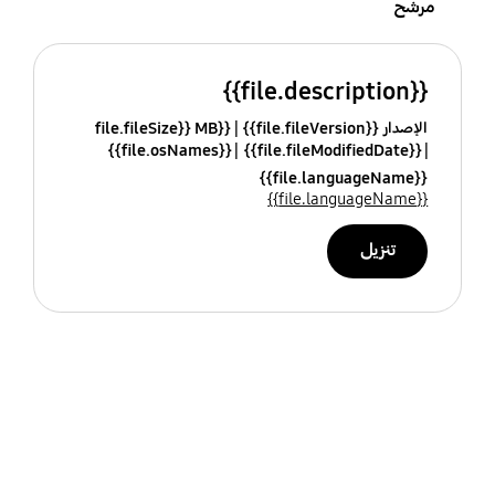
مرشح
{{file.description}}
الإصدار {{file.fileVersion}}
{{file.fileSize}} MB
{{file.osNames}}
{{file.fileModifiedDate}}
{{file.languageName}}
{{file.languageName}}
تنزيل