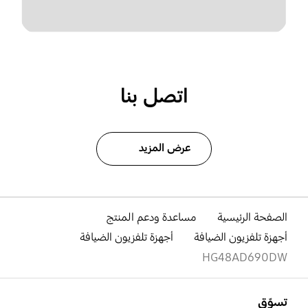
اتصل بنا
عرض المزيد
الصفحة الرئيسية
مساعدة ودعم المنتج
أجهزة تلفزيون الضيافة
أجهزة تلفزيون الضيافة
HG48AD690DW
افتح
Footer Navigation
تسوّق