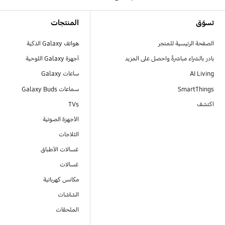
Footer Navigation
تسوّق
المنتجات
الصفحة الرئيسية للمتجر
هواتف Galaxy الذكية
بادر بالشراء مباشرةً واحصل على المزيد
أجهزة Galaxy اللوحية
AI Living
ساعات Galaxy
SmartThings
سماعات Galaxy Buds
اكتشف
TVs
الأجهزة الصوتية
الثلاجات
غسالات الأطباق
غسالات
مكانس كهربائية
الشاشات
الملحقات