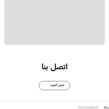
اتصل بنا
عرض المزيد
يافة
HG75AJ690YK