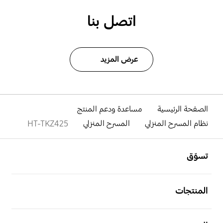
اتصل بنا
عرض المزيد
الصفحة الرئيسية
مساعدة ودعم المنتج
نظام المسرح المنزلي
المسرح المنزلي
HT-TKZ425
افتح
Footer Navigation
تسوّق
افتح
المنتجات
افتح