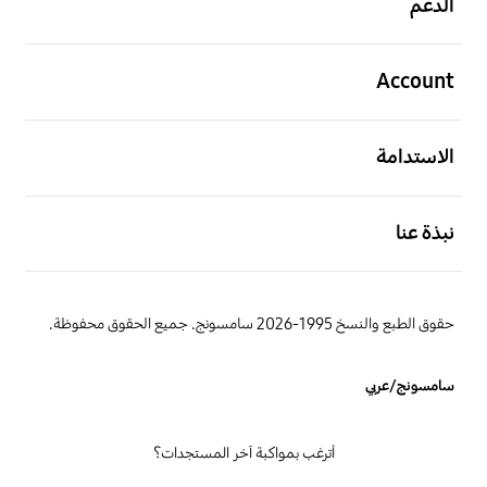
الدعم
افتح
Account
افتح
الاستدامة
افتح
نبذة عنا
حقوق الطبع والنسخ 1995-2026 سامسونج. جميع الحقوق محفوظة.
سامسونج/عربي
أترغب بمواكبة آخر المستجدات؟