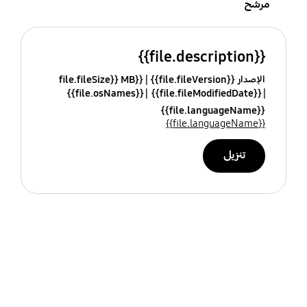
مرشح
{{file.description}}
الإصدار {{file.fileVersion}}
{{file.fileSize}} MB
{{file.osNames}}
{{file.fileModifiedDate}}
{{file.languageName}}
{{file.languageName}}
تنزيل