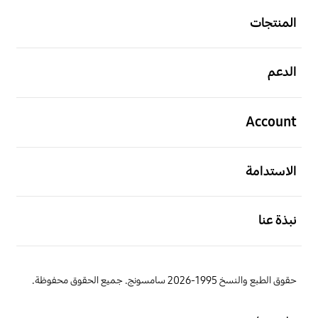
المنتجات
افتح
الدعم
افتح
Account
افتح
الاستدامة
افتح
نبذة عنا
حقوق الطبع والنسخ 1995-2026 سامسونج. جميع الحقوق محفوظة.