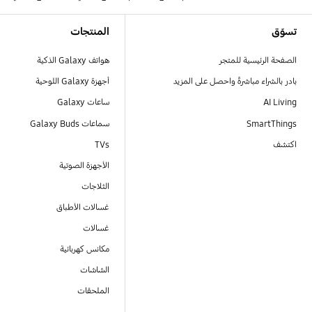
Footer Navigation
تسوّق
المنتجات
الصفحة الرئيسية للمتجر
هواتف Galaxy الذكية
بادر بالشراء مباشرةً واحصل على المزيد
أجهزة Galaxy اللوحية
AI Living
ساعات Galaxy
SmartThings
سماعات Galaxy Buds
اكتشف
TVs
الأجهزة الصوتية
الثلاجات
غسالات الأطباق
غسالات
مكانس كهربائية
الشاشات
الملحقات