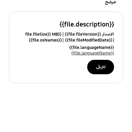
مرشح
{{file.description}}
الإصدار {{file.fileVersion}}
{{file.fileSize}} MB
{{file.osNames}}
{{file.fileModifiedDate}}
{{file.languageName}}
{{file.languageName}}
تنزيل