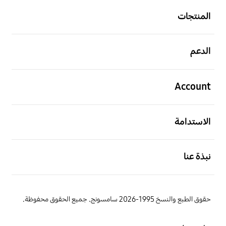
المنتجات
افتح
الدعم
افتح
Account
افتح
الاستدامة
افتح
نبذة عنا
حقوق الطبع والنسخ 1995-2026 سامسونج. جميع الحقوق محفوظة.