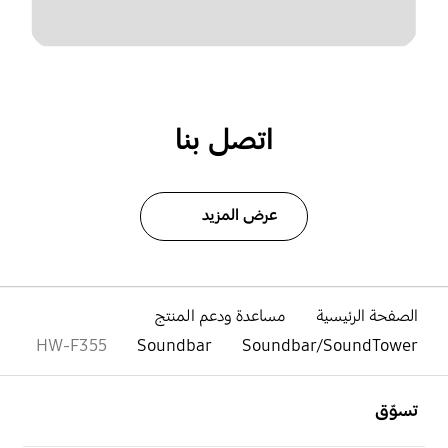
اتصل بنا
عرض المزيد
الصفحة الرئيسية
مساعدة ودعم المنتج
HW-F355
Soundbar
Soundbar/SoundTower
افتح
Footer Navigation
تسوّق
افتح