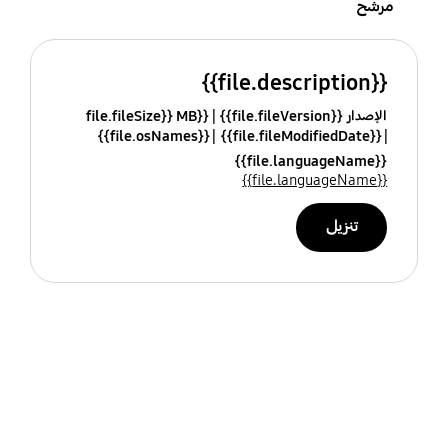
مرشح
{{file.description}}
الإصدار {{file.fileVersion}}
{{file.fileSize}} MB
{{file.osNames}}
{{file.fileModifiedDate}}
{{file.languageName}}
{{file.languageName}}
تنزيل