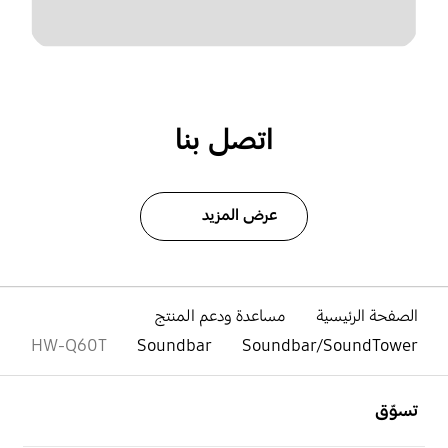
اتصل بنا
عرض المزيد
الصفحة الرئيسية
مساعدة ودعم المنتج
HW-Q60T
Soundbar
Soundbar/SoundTower
افتح
Footer Navigation
تسوّق
افتح