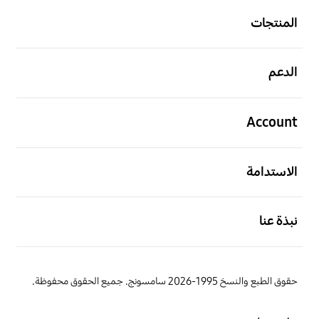
المنتجات
افتح
الدعم
افتح
Account
افتح
الاستدامة
افتح
نبذة عنا
حقوق الطبع والنسخ 1995-2026 سامسونج. جميع الحقوق محفوظة.