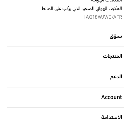
المكيفات الهوائية
المكيف الهوائي المنفرد الذي يركب على الحائط
IAQ18WJWE/AFR
افتح
Footer Navigation
تسوّق
افتح
المنتجات
افتح
الدعم
افتح
Account
افتح
الاستدامة
افتح